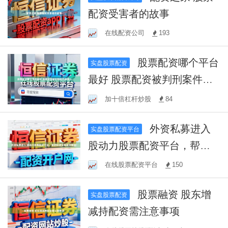
配资受害者的故事
在线配资公司
193
股票配资哪个平台
实盘股票配资
最好 股票配资被判刑案件频
发？
加十倍杠杆炒股
84
外资私募进入
实盘股票配资平台
股动力股票配资平台，帮您
快速实现投资增值!
在线股票配资平台
150
股票融资 股东增
实盘股票配资
减持配资需注意事项