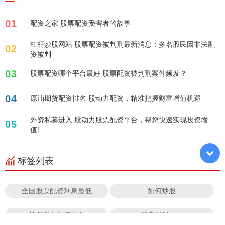
01
配资之家 股票配资受害者的故事
杠杆炒股网站 股票配资被判刑最新消息：多名股民因非法融
02
资被判
03
股票配资哪个平台最好 股票配资被判刑案件频发？
04
原油期货配资排名 股动力配资，精准把握财富增值机遇
外资私募进入 股动力股票配资平台，帮您快速实现投资增
05
值!
标签列表
全国股票配资利息最低
如何炒股
炒股股票配资平台
股掌财经app