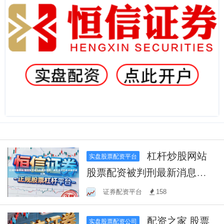
杠杆炒股网站
实盘股票配资平台
股票配资被判刑最新消息：
多名股民因非法融资被判
证券配资平台
158
刑。
配资之家 股票
实盘股票配资公司