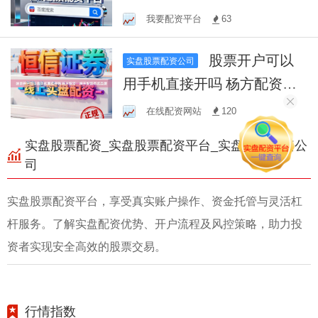
资，稳健资金增值利器
我要配资平台
63
股票开户可以
实盘股票配资公司
用手机直接开吗 杨方配资：
按天配资有名品牌
在线配资网站
120
实盘股票配资_实盘股票配资平台_实盘股票配资公
司
实盘股票配资平台，享受真实账户操作、资金托管与灵活杠
杆服务。了解实盘配资优势、开户流程及风控策略，助力投
资者实现安全高效的股票交易。
行情指数